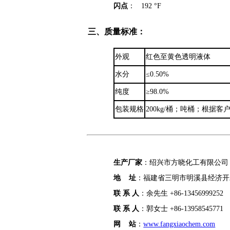
闪点
： 192 °F
三、质量标准：
外观
红色至黄色透明液体
水分
≤0.50%
纯度
≥98.0%
包装规格
200kg/桶；吨桶；根据客
生产厂家
：绍兴市方晓化工有限公司
地 址
：福建省三明市明溪县经济开
联 系 人
：余先生 +86-13456999252
联 系 人
：郭女士 +86-13958545771
网 站
：
www.fangxiaochem.com