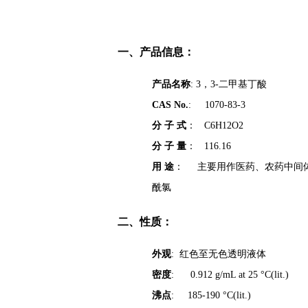
一、产品信息：
产品名称
: 3，3-二甲基丁酸
CAS No.
: 1070-83-3
分 子 式
： C6H12O2
分 子 量
： 116.16
用 途
： 主要用作医药、农药中间体
酰氯
二、性质：
外观
: 红色至无色透明液体
密度
: 0.912 g/mL at 25 °C(lit.)
沸点
: 185-190 °C(lit.)